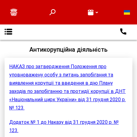
Про нас
Відеоверсії вистав
Глядачам
Новини
Контакти
Антикорупційна діяльність
НАКАЗ про затвердження Положення про
уповноважену особу з питань запобігання та
виявлення корупції та введення в дію Плану
заходів по запобіганню та протидії корупції в
ДНТ
«Національний цирк України» від 31 грудня 2020 р.
№ 123.
Додаток № 1 до Наказу від 31 грудня 2020 р. №
123.