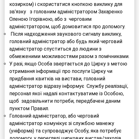
козирком) і скористатися кнопкою виклику для
зв’язку з головним адміністратором Захаренко
Оленою Ігорівною, або з черговим
адміністратором, щоб домовитися про допомогу.
Після надходження звукового сигналу виклику,
головний адміністратор або будь який черговий
адміністратор спуститься до людини з
обмеженими можливостями разом з помічниками.
У разі, якщо Особа звертається до Цирку з метою
отримання інформації про послуги Цирку чи
придбання квитків на вистави, головний
адміністратор відразу інформує Службу реалізації,
персонал якої надалі контактуватиме із Особою,
щоб задовільнити потреби, передбачені даним
пунктом Правил.
Головний адміністратор, або черговий
адміністратор комунікує зі службою манежу
(уніформа) та супроводжує Особу, яка потребує
допомогу, у перегляді циркових вистав/заходів