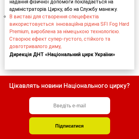
надання фізичної допомоги покладається на
адміністраторів Цирку, або на Службу манежу.
В виставі для створення спецефектів
використовується інноваційна рідина SFI Fog Hard
Premium, вироблена за німецькою технологією.
Створює ефект супер-густого, стійкого та
довготривалого диму,
Дирекція
ДНТ
«Національний цирк України»
Цікавлять новини Національного цирку?