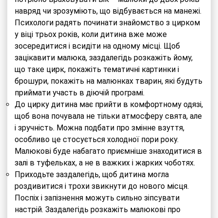
навряд чи зрозуміють, що відбувається на манежі.
Психологи радять починати знайомство з цирком
у віці трьох років, коли дитина вже може
зосередитися і всидіти на одному місці. Щоб
зацікавити малюка, заздалегідь розкажіть йому,
що таке цирк, покажіть тематичні картинки і
брошури, покажіть на малюнках тварин, які будуть
приймати участь в діючій програмі.
До цирку дитина має прийти в комфортному одязі,
щоб вона почувала не тільки атмосферу свята, але
і зручність. Можна подбати про змінне взуття,
особливо це стосується холодної пори року.
Малюкові буде набагато приємніше знаходитися в
залі в туфельках, а не в важких і жарких чоботях.
Приходьте заздалегідь, щоб дитина могла
роздивитися і трохи звикнути до нового місця.
Поспіх і запізнення можуть сильно зіпсувати
настрій. Заздалегідь розкажіть малюкові про