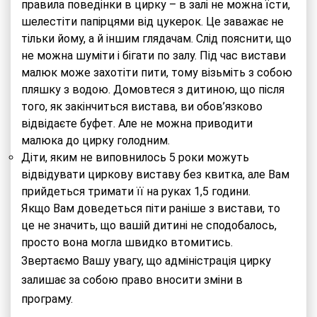
правила поведінки в цирку – в залі не можна їсти,
шелестіти папірцями від цукерок. Це заважає не
тільки йому, а й іншим глядачам. Слід пояснити, що
не можна шуміти і бігати по залу. Під час вистави
малюк може захотіти пити, тому візьміть з собою
пляшку з водою. Домовтеся з дитиною, що після
того, як закінчиться вистава, ви обов’язково
відвідаєте буфет. Але не можна приводити
малюка до цирку голодним.
Діти, яким не виповнилось 5 роки можуть
відвідувати циркову виставу без квитка, але Вам
прийдеться тримати її на руках 1,5 години.
Якщо Вам доведеться піти раніше з вистави, то
це не значить, що вашій дитині не сподобалось,
просто вона могла швидко втомитись.
Звертаємо Вашу увагу, що адміністрація цирку
залишає за собою право вносити зміни в
програму.