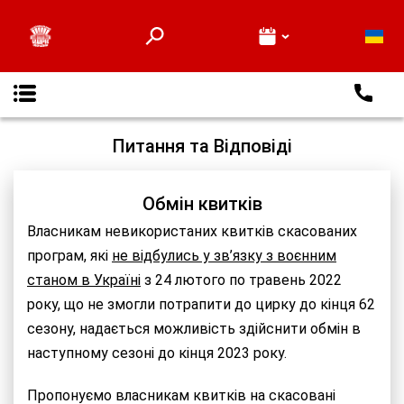
Про нас
Відеоверсії вистав
Глядачам
Новини
Контакти
Питання та Відповіді
Обмін квитків
Власникам невикористаних квитків скасованих
програм, які
не відбулись у зв’язку з воєнним
станом в Україні
з 24 лютого по травень 2022
року, що не змогли потрапити до цирку до кінця 62
сезону, надається можливість здійснити обмін в
наступному сезоні до кінця 2023 року.
Пропонуємо власникам квитків на скасовані