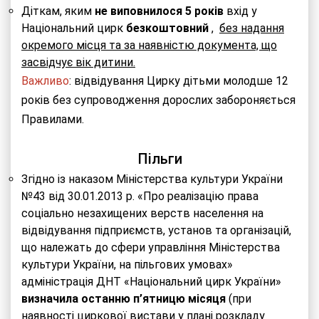
Діткам, яким
не виповнилося 5 років
вхід у
Національний цирк
безкоштовний
,
без надання
окремого місця та за наявністю документа, що
засвідчує вік дитини.
Важливо
: відвідування Цирку дітьми молодше 12
років без супроводження дорослих забороняється
Правилами.
Пільги
Згідно із наказом Міністерства культури України
№43 від 30.01.2013 р. «Про реалізацію права
соціально незахищених верств населення на
відвідування підприємств, установ та організацій,
що належать до сфери управління Міністерства
культури України, на пільгових умовах»
адміністрація
ДНТ
«Національний цирк України»
визначила останню п’ятницю місяця
(при
наявності циркової вистави у плані розкладу