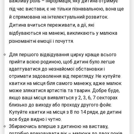
важливу роль – інформація, яку дитина отримує
під час вистави, є не тільки пізнавальною, вона ще
й спрямована на інтелектуальний розвиток.
Дитина вчиться переживати, а дії, які
відбуваються на манежі, викликають у малюка
різноманітні емоції і почуття.
Для першого відвідування цирку краще всього
прийти всією родиною, щоб дитині було легше
адаптуватися до незнайомої обстановки і
отримати задоволення від перегляду. Не купуйте
квитки на місця біля самого манежу, адже малюк
може злякатися артистів та тварин. Добре буде,
якщо ваші місця виявляться у 2, 3, 6, 7 секторах
близько до виходу або проходу другого фойє.
Купуйте квитки на місця з 8 по 14 ряди, де дитині
все буде видно і чутно.
Збираючись вперше з дитиною на виставу,
потрібно враховувати вік – малюки до двох років