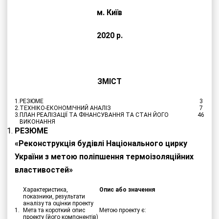
м. Київ
2020 р.
ЗМІСТ
1.
РЕЗЮМЕ
3
2.
ТЕХНІКО-ЕКОНОМІЧНИЙ АНАЛІЗ
7
3.
ПЛАН РЕАЛІЗАЦІЇ ТА ФІНАНСУВАННЯ ТА СТАН ЙОГО
46
ВИКОНАННЯ
РЕЗЮМЕ
«Реконструкція будівлі Національного цирку
України з метою поліпшення термоізоляційних
властивостей»
Характеристика,
Опис або значення
показники, результати
аналізу та оцінки проекту
1.
Мета та короткий опис
Метою проекту є:
проекту (його компонентів)