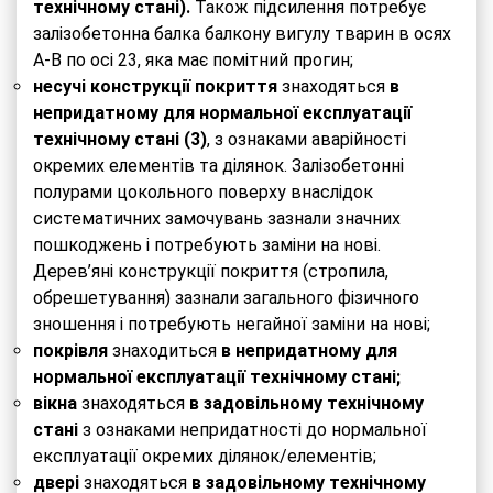
технічному стані
).
Також підсилення потребує
залізобетонна балка балкону вигулу тварин в осях
А-В по осі 23, яка має помітний прогин;
несучі конструкції
покриття
знаходяться
в
непридатному для
нормальної експлуатації
технічному стані
(3)
, з ознаками аварійності
окремих елементів та ділянок. Залізобетонні
полурами цокольного поверху внаслідок
систематичних замочувань зазнали значних
пошкоджень і потребують заміни на нові.
Дерев’яні конструкції покриття (стропила,
обрешетування) зазнали загального фізичного
зношення і потребують негайної заміни на нові;
покрівля
знаходиться
в непридатному для
нормальної експлуатації технічному стані;
вікна
знаходяться
в
задовільному технічному
стані
з ознаками непридатності до нормальної
експлуатації окремих ділянок/елементів;
двері
знаходяться
в
задовільному технічному