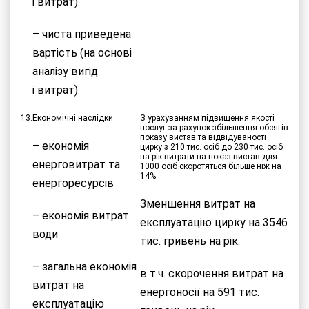
і витрат)
– чиста приведена
вартість (на основі
аналізу вигід
і витрат)
13.
Економічні наслідки:
З урахуванням підвищення якості
послуг за рахунок збільшення обсягів
показу вистав та відвідуваності
– економія
цирку з 210 тис. осіб до 230 тис. осіб
на рік витрати на показ вистав для
енерговитрат та
1000 осіб скоротяться більше ніж на
14%.
енергоресурсів
Зменшення витрат на
– економія витрат
експлуатацію цирку на 3546
води
тис. гривень на рік.
– загальна економія
в т.ч. скорочення витрат на
витрат на
енергоносії на 591 тис.
експлуатацію