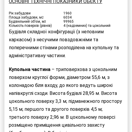
ОСНОВНІ ТЕХНІЧНІ ПОКАЗНИКИ ОБЄКТУ
Рік забудови
1960
Площа забудови, м
6034
2
Будівельний об’єм, м
99965
3
Кількість поверхів (рівнів)
4 (надземних) та цокольний
Будівля складної конфігурації (з неповним
каркасом) з несучими повздовжніми та
поперечними стінами розподілена на купольну та
адміністративну частини.
Купольна частина
– триповерхова з цокольним
поверхом круглої форми, діаметром 55,6 м, з
колонадою біля входу, до якого ведуть широкі
напівкруглі сходи. Висота будівлі 28,95 м. Висота
цокольного поверху 3,3 м; підманежного простору
5,15 м; першого та другого поверхів 4,5 м;
третього поверху 2,96 м. В цокольному поверсі
розміщено приміщення цивільного захисту