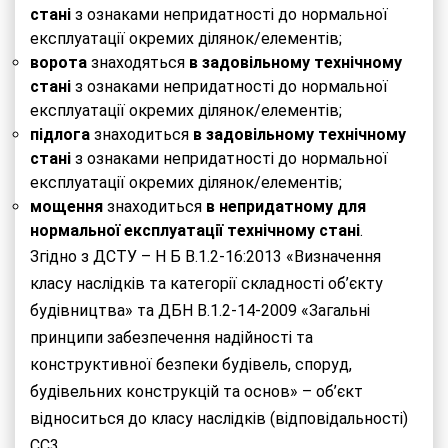
стані
з ознаками непридатності до нормальної
експлуатації окремих ділянок/елементів;
ворота
знаходяться
в
задовільному технічному
стані
з ознаками непридатності до нормальної
експлуатації окремих ділянок/елементів;
підлога
знаходиться
в
задовільному технічному
стані
з ознаками непридатності до нормальної
експлуатації окремих ділянок/елементів;
мощення
знаходиться
в непридатному для
нормальної експлуатації технічному стані
.
Згідно з ДСТУ – Н Б В.1.2-16:2013 «Визначення
класу наслідків та категорії складності об’єкту
будівництва» та ДБН В.1.2-14-2009 «Загальні
принципи забезпечення надійності та
конструктивної безпеки будівель, споруд,
будівельних конструкцій та основ» – об’єкт
відноситься до класу наслідків (відповідальності)
СС3.