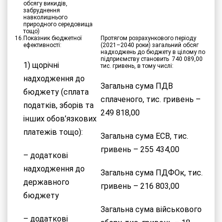
обсягу викидів,
забруднення
навколишнього
природного середовища
тощо)
16.
Показник бюджетної
Протягом розрахункового періоду
ефективності:
(2021–2040 роки) загальний обсяг
надходжень до бюджету в цілому по
підприємству становить 740 089,00
1) щорічні
тис. гривень, в тому числі:
надходження до
Загальна сума ПДВ
бюджету (сплата
сплаченого, тис. гривень –
податків, зборів та
249 818,00
інших обов’язкових
платежів тощо):
Загальна сума ЕСВ, тис.
гривень – 255 434,00
– додаткові
надходження до
Загальна сума ПДФОк, тис.
державного
гривень – 216 803,00
бюджету
Загальна сума військового
– додаткові