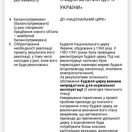
разі наявності)
УКРАЇНИ»
4.
Балансоутримувач
ДП «НАЦІОНАЛЬНИЙ ЦИРК»
(балансоутримувачі)
(у разі створення/
придбання нового об’єкта
– майбутній
балансоутримувач)
5.
Обґрунтування
Будівля Національного цирку
необхідності реалізації
України, збудована у 1960 році. У
проекту, результати його
1987-1991 роках була проведена
реалізації, у тому числі
реконструкція будівлі цирку. Під час
наслідки у разі, коли його
реконструкції частково були
не буде реалізовано
перекладені інженерні мережі будівлі
(водопроводу, каналізації, опалення,
електропостачання).
За результатами останнього
обстеження
будівля цирку визнана
непридатною для нормальної
експлуатації
(3 категорія технічного
стану).
Невирішення перелічених у проекті
проблем призведе до значного
погіршення стану будівлі цирку, не
виключаючи визнання його стану
аварійним, що автоматично
призведе до припинення діяльності
цирку, а відновлення буде
потребувати більш значних
капітальних вкладень, включаючи