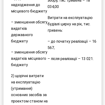
збору, тис. гривень – 18
надходження до
034,00
місцевого бюджету
Витрати на експлуатацію
– зменшення обсягу
будівлі цирку на рік, тис.
видатків
гривень:
державного
бюджету
– до початку реалізації – 16
567;
– зменшення обсягу
видатків місцевого
– після реалізації – 13 021.
бюджету
2) щорічні витрати
на експлуатацію
(утримання)
основних засобів за
проектом станом на