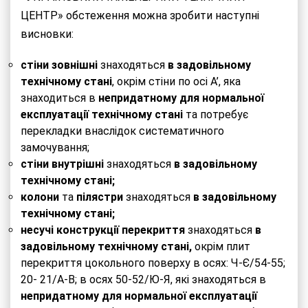
ЦЕНТР» обстеження можна зробити наступні
висновки:
стіни зовнішні
знаходяться
в
задовільному
технічному стані
, окрім стіни по осі А’, яка
знаходиться в
непридатному для
нормальної
експлуатації технічному стані
та потребує
перекладки внаслідок систематичного
замочування;
стіни внутрішні
знаходяться
в
задовільному
технічному стані;
колони
та
пілястри
знаходяться
в
задовільному
технічному стані
;
несучі конструкції
перекриття
знаходяться
в
задовільному технічному стані
,
окрім плит
перекриття цокольного поверху в осях: Ч-Є/54-55;
20- 21/А-В; в осях 50-52/Ю-Я, які знаходяться в
непридатному для
нормальної експлуатації