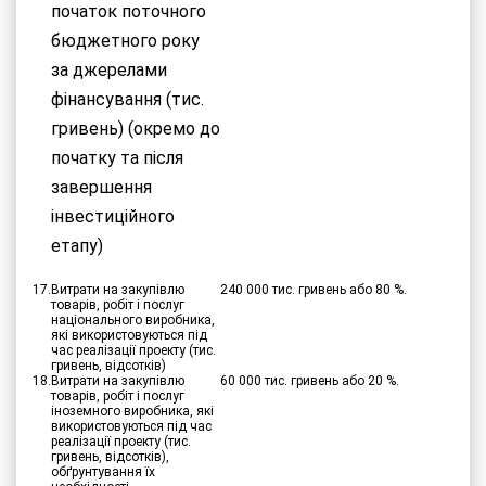
початок поточного
бюджетного року
за джерелами
фінансування (тис.
гривень) (окремо до
початку та після
завершення
інвестиційного
етапу)
17.
Витрати на закупівлю
240 000 тис. гривень або 80 %.
товарів, робіт і послуг
національного виробника,
які використовуються під
час реалізації проекту (тис.
гривень, відсотків)
18.
Витрати на закупівлю
60 000 тис. гривень або 20 %.
товарів, робіт і послуг
іноземного виробника, які
використовуються під час
реалізації проекту (тис.
гривень, відсотків),
обґрунтування їх