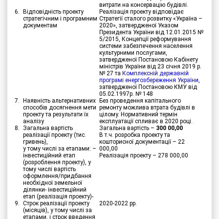
витрати на консервацію будівлі.
6.
Відповідність проекту
Реалізація проекту відповідає
стратегічним і програмним
Стратегії сталого розвитку «Україна –
документам
2020», затвердженої Указом
Президента України від 12.01.2015 №
5/2015, Концепції реформування
системи забезпечення населення
культурними послугами,
затвердженої Постановою Кабінету
міністрів України від 23 січня 2019 р.
№ 27 та
Комплексній державній
програмі енергозбереження України
,
затвердженої Постановою КМУ від
05.02.1997р. № 148
7.
Наявність альтернативних
Без проведення капітального
способів досягнення мети
ремонту можлива втрата будівлі в
проекту та результати їх
цілому. Нормативний термін
аналізу
експлуатації спливає в 2020 році.
8.
Загальна вартість
Загальна вартість –
300 00,00
реалізації проекту (тис.
В т.ч. розробка проекту та
гривень),
кошторисної документації – 22
у тому числі за етапами: –
000,00
інвестиційний етап
Реалізація проекту – 278 000,00
(розроблення проекту), у
тому числі вартість
оформлення/придбання
необхідної земельної
ділянки- інвестиційний
етап (реалізація проекту)-
9.
Строк реалізації проекту
2020-2022 рр.
(місяців), у тому числі за
етапами, і строк введення