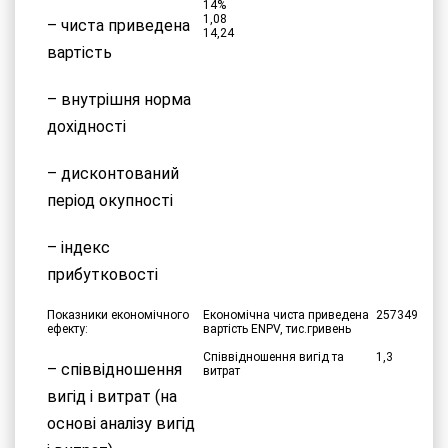
14%
1,08
– чиста приведена
14,24
вартість
– внутрішня норма
дохідності
– дисконтований
період окупності
– індекс
прибутковості
Показники економічного
Економічна чиста приведена
257349
ефекту:
вартість ENPV, тис.гривень
Співвідношення вигід та
1,3
– співвідношення
витрат
вигід і витрат (на
основі аналізу вигід