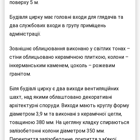
поверху 5 м.
Будівля цирку має головні входи для глядачів та
два службових входи в групу приміщень
адміністрації.
Зовнішнє облицювання виконано у світлих тонах –
стіни облицьовано керамічною плиткою, колони –
інкерманським каменем, цоколь – рожевим
гранітом.
Біля будівлі цирку є два виходи вентиляційних
шахт, над якими облаштовано декоративні
архітектурні споруди. Виходи мають круглу форму
діаметром 3,9 м та виконані з керамічної цегли,
товщиною 380 мм. На цегляну кладку спираються
залізобетонні колони діаметром 350 мм.
Перекриття залізобетонне, покриття з м’якої