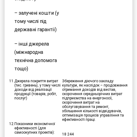
– залучені кошти (у
тому числі під
державні гарантії)
– інші джерела
(міжнародна
технічна допомога
тощо)
11.
Джерела покриття витрат
Збереження діючого закладу
(тис. гривень), у тому числі
культури, як наслідок – продовження
доходи від реалізації
отримання доходів від вистав,
продукції (товарів, робіт,
скорочення середньорічних витрат
послуг)
підприємства на енергоносії,
скорочення витрат на
обслуговування та ремонт,
збільшення кількості відвідувачів,
оптимізація процесів управління та
ефективності праці.
12.
Показники економічної
ефективності (для
самоокупних проектів):
18 244