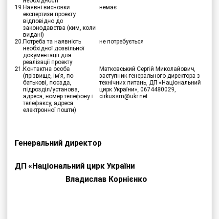
необхідності
19.
Наявні висновки
немає
експертизи проекту
відповідно до
законодавства (ким, коли
видані)
20.
Потреба та наявність
не потребується
необхідної дозвільної
документації для
реалізації проекту
21.
Контактна особа
Матковський Сергій Миколайович,
(прізвище, ім’я, по
заступник генерального директора з
батькові, посада,
технічних питань, ДП «Національний
підрозділ/установа,
цирк України», 0674480029,
адреса, номер телефону і
cirkussm@ukr.net
телефаксу, адреса
електронної пошти)
Генеральний директор
ДП «Національний цирк України
Владислав Корнієнко