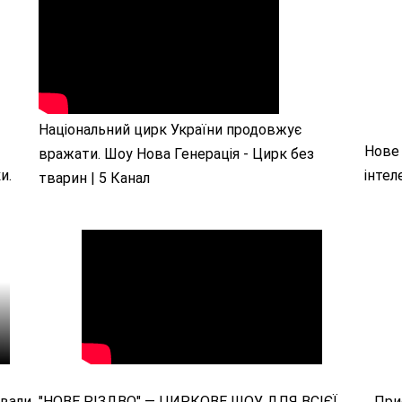
Національний цирк України продовжує
Нове 
вражати. Шоу Нова Генерація - Цирк без
и.
інтел
тварин | 5 Канал
ували
"НОВЕ РІЗДВО" — ЦИРКОВЕ ШОУ ДЛЯ ВСІЄЇ
При