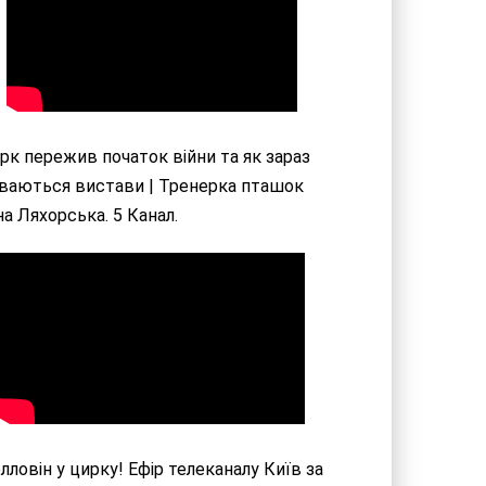
рк пережив початок війни та як зараз
уваються вистави | Тренерка пташок
а Ляхорська. 5 Канал.
лловін у цирку! Ефір телеканалу Київ за