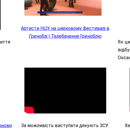
Артисти НЦУ на цирковому фестивалі в
Греноблі | Телебачення Греноблю
життя
Я
к ци
відб
Оксан
єнному
За можливість виступати дякують ЗСУ:
Хе