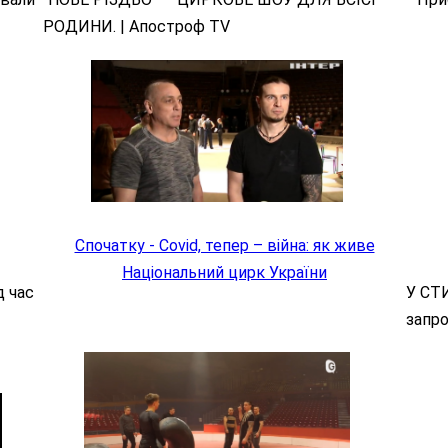
РОДИНИ.
| Апостроф TV
Спочатку - Covid, тепер – війна: як живе
Національний цирк України
д час
У СТИ
запро