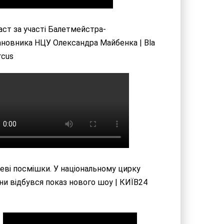
ст за участі Балетмейстра-
новника НЦУ Олександра Майбенка | Bla
rcus
еві посмішки. У національному цирку
ни відбувся показ нового шоу | КИЇВ24