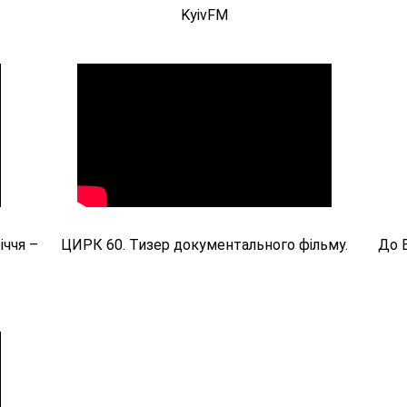
KyivFM
іччя –
ЦИРК 60. Тизер документального фільму.
До В