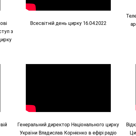
Теле
ові
Всесвітній день цирку 16.04.2022
ар
ступ з
цирку
вій
Генеральний директор Національного цирку
Відк
України Владислав Корнієнко в ефірі радіо
Ци