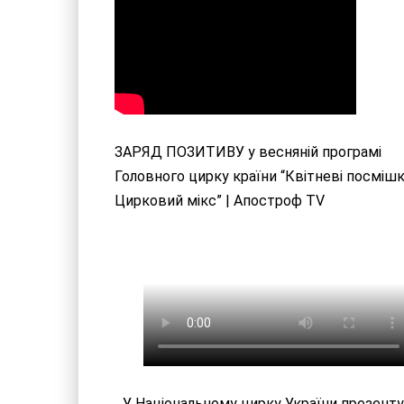
ЗАРЯД ПОЗИТИВУ у весняній програмі
Головного цирку країни “Квітневі посмішк
Цирковий мікс” |
Апостроф TV
У Національному цирку України презент