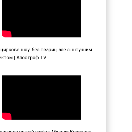
циркове шоу: без тварин, але зі штучним
ектом |
Апостроф TV
свячено світлій памʼяті Миколи Козирева