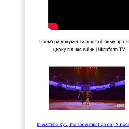
Прем'єра документального фільму про 
цирку під час війни | Ukrinform TV
In wartime Kyiv, the show must go on | У во