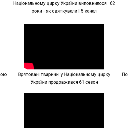
Національному цирку України виповнилося
62
роки - як святкували | 5 канал
вою
Врятовані тварини: у Національному цирку
По
України продовжився 61 сезон