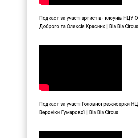
Подкаст за участі артистів- клоунів НЦУ 
Доброго та Олексія Красних | Bla Bla Circu
Подкаст за участі Головної режисерки Н
Вероніки Гумарової | Bla Bla Circus