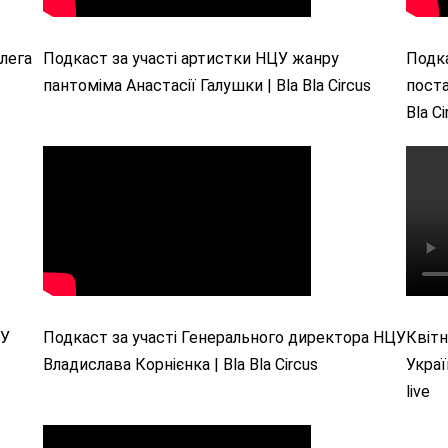
Олега
Подкаст за участі артистки НЦУ жанру
Подка
s
пантоміма Анастасії Галушки | Bla Bla Circus
поста
Bla Ci
ЦУ
Подкаст за участі Генерального директора НЦУ
Квітн
Владислава Корнієнка | Bla Bla Circus
Украї
live